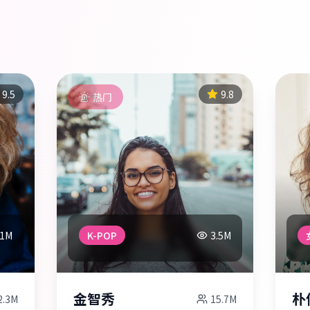
9.5
9.8
热门
.1M
K-POP
3.5M
金智秀
朴
2.3M
15.7M