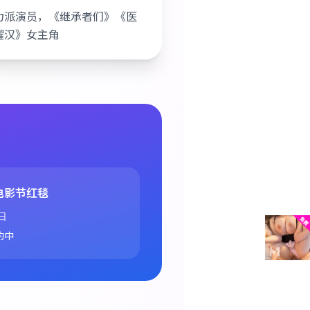
力派演员，《继承者们》《医
耀汉》女主角
电影节红毯
日
约中