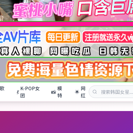
歌
K-POP女
模
网
💃
📸
🌟
团
特
红