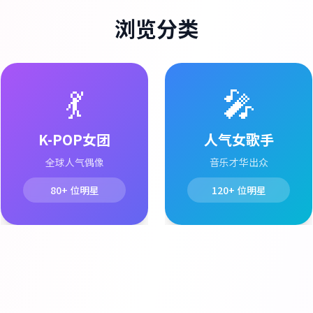
浏览分类
💃
🎤
K-POP女团
人气女歌手
全球人气偶像
音乐才华出众
80+
位明星
120+
位明星