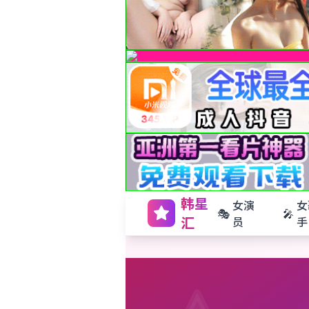
韩星
女演
女
🎭
🎤
汇
员
手