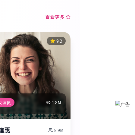
查看更多
9.2
女演员
1.8M
信惠
8.9M