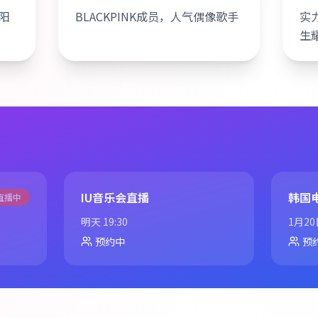
阳
BLACKPINK成员，人气偶像歌手
实
生
IU音乐会直播
韩国
直播中
明天 19:30
1月20
预约中
预