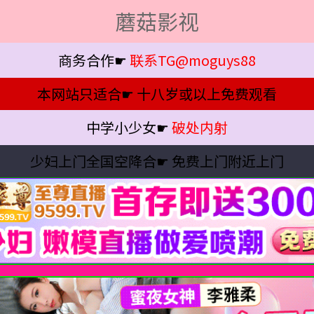
蘑菇影视
商务合作☛
联系TG@moguys88
本网站只适合☛
十八岁或以上免费观看
中学小少女☛
破处内射
少妇上门全国空降合☛
免费上门附近上门