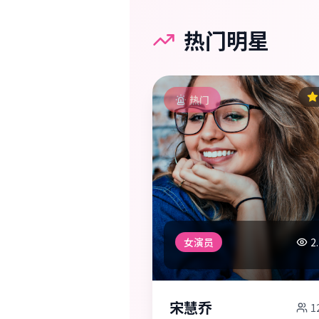
热门明星
热门
女演员
2
宋慧乔
1