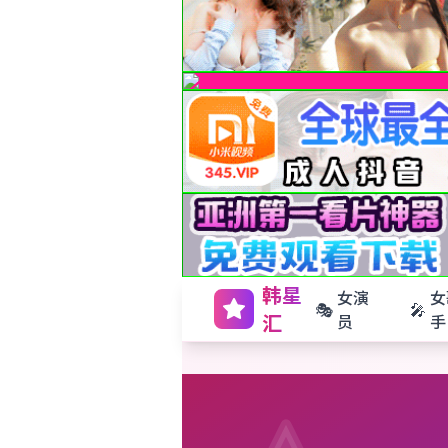
韩星
女演
女
🎭
🎤
汇
员
手