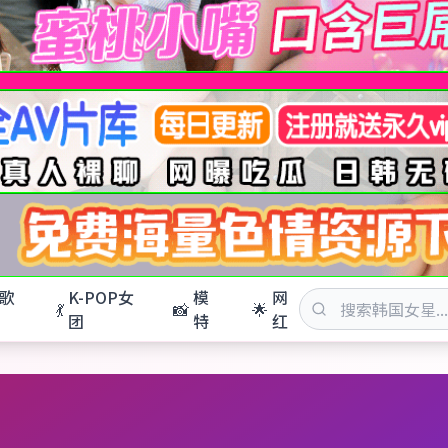
歌
K-POP女
模
网
💃
📸
🌟
团
特
红