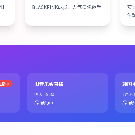
阳
BLACKPINK成员，人气偶像歌手
实
生
IU音乐会直播
韩国
直播中
明天 19:30
1月20
预约中
预