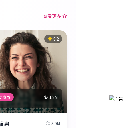
查看更多
9.2
女演员
1.8M
信惠
8.9M