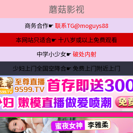
蘑菇影视
商务合作☛
联系TG@moguys88
本网站只适合☛
十八岁或以上免费观看
中学小少女☛
破处内射
少妇上门全国空降合☛
免费上门附近上门