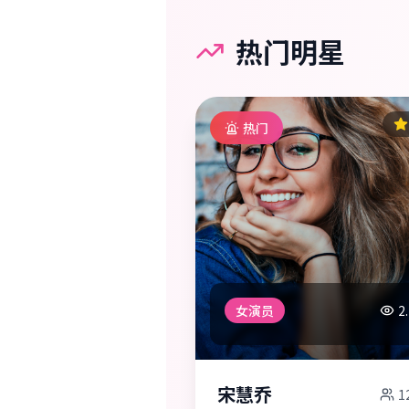
热门明星
热门
女演员
2
宋慧乔
1