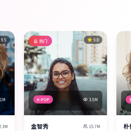
9.5
9.8
热门
.1M
K-POP
3.5M
金智秀
朴
2.3M
15.7M