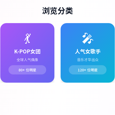
浏览分类
💃
🎤
K-POP女团
人气女歌手
全球人气偶像
音乐才华出众
80+
位明星
120+
位明星