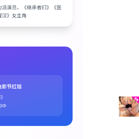
力派演员，《继承者们》《医
耀汉》女主角
电影节红毯
日
约中