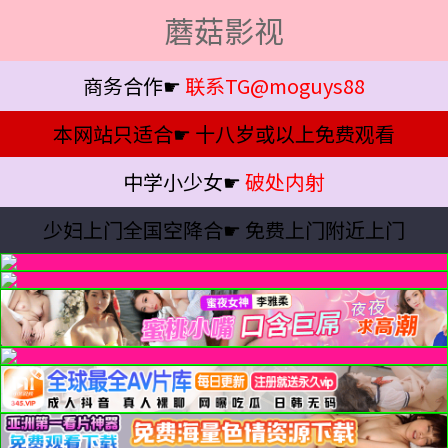
蘑菇影视
商务合作☛
联系TG@moguys88
本网站只适合☛
十八岁或以上免费观看
中学小少女☛
破处内射
少妇上门全国空降合☛
免费上门附近上门