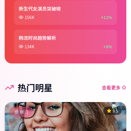
新生代女演员突破榜
156K
+12%
韩流时尚趋势解析
134K
+8%
热门明星
查看更多
9.5
热门