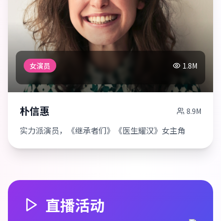
女演员
1.8M
朴信惠
8.9M
实力派演员，《继承者们》《医生耀汉》女主角
直播活动