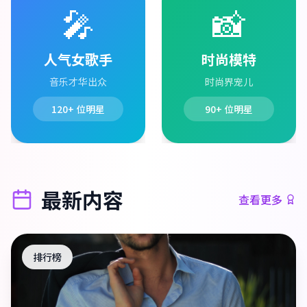
🎤
📸
人气女歌手
时尚模特
音乐才华出众
时尚界宠儿
120+
位明星
90+
位明星
最新内容
查看更多
排行榜