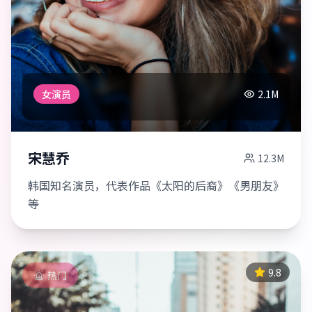
女演员
2.1M
宋慧乔
12.3M
韩国知名演员，代表作品《太阳的后裔》《男朋友》
等
9.8
热门