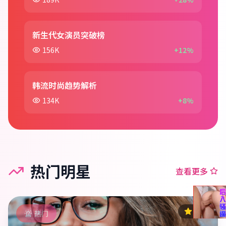
新生代女演员突破榜
156K
+12%
韩流时尚趋势解析
134K
+8%
热门明星
查看更多
9.5
热门