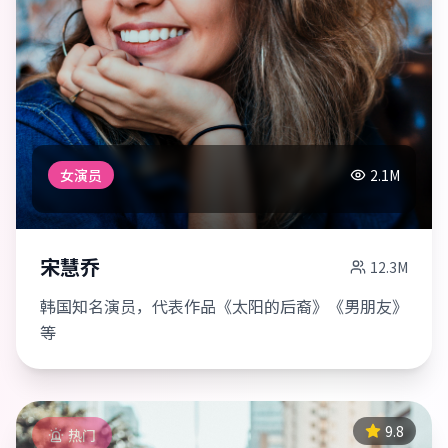
女演员
2.1M
宋慧乔
12.3M
韩国知名演员，代表作品《太阳的后裔》《男朋友》
等
9.8
热门