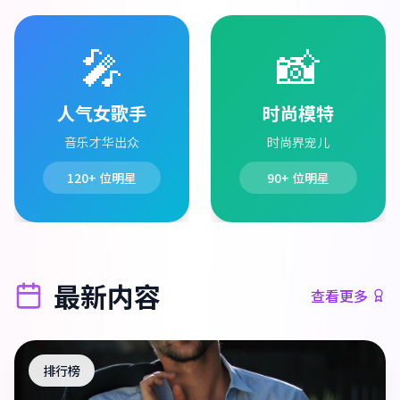
🎤
📸
人气女歌手
时尚模特
音乐才华出众
时尚界宠儿
120+
位明星
90+
位明星
最新内容
查看更多
排行榜