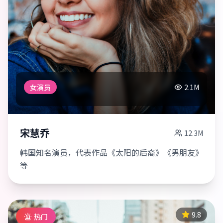
女演员
2.1M
宋慧乔
12.3M
韩国知名演员，代表作品《太阳的后裔》《男朋友》
等
9.8
热门