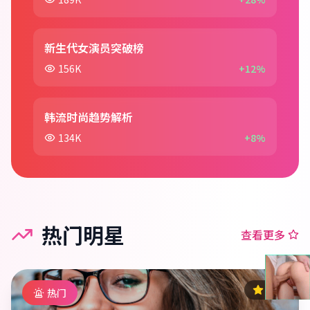
新生代女演员突破榜
156K
+12%
韩流时尚趋势解析
134K
+8%
热门明星
查看更多
9.5
热门