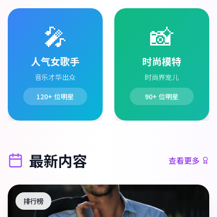
🎤
📸
人气女歌手
时尚模特
音乐才华出众
时尚界宠儿
120+
位明星
90+
位明星
最新内容
查看更多
排行榜