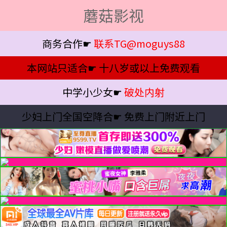
蘑菇影视
商务合作☛
联系TG@moguys88
本网站只适合☛
十八岁或以上免费观看
中学小少女☛
破处内射
少妇上门全国空降合☛
免费上门附近上门