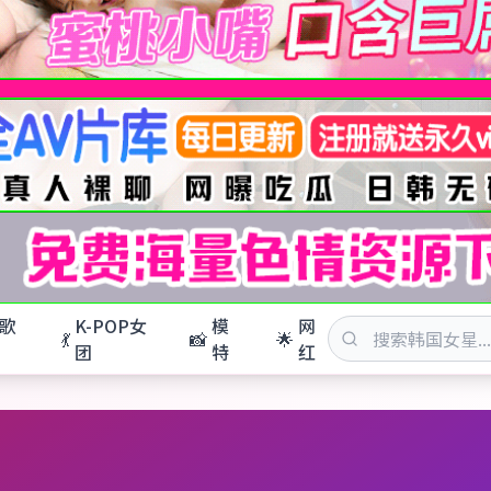
歌
K-POP女
模
网
💃
📸
🌟
团
特
红