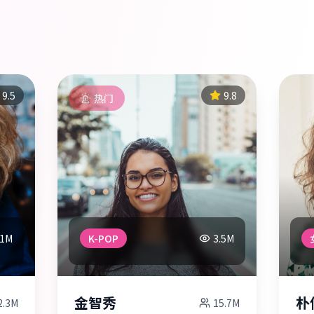
9.5
9.8
热门
.1M
K-POP
3.5M
金智秀
朴
2.3M
15.7M