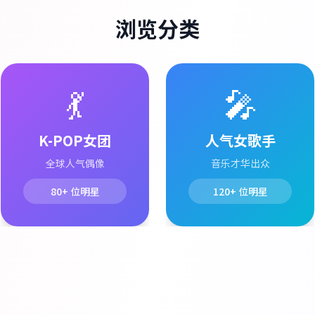
浏览分类
💃
🎤
K-POP女团
人气女歌手
全球人气偶像
音乐才华出众
80+
位明星
120+
位明星