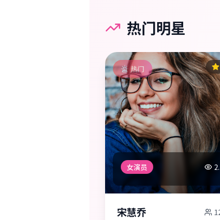
热门明星
热门
女演员
2
宋慧乔
1