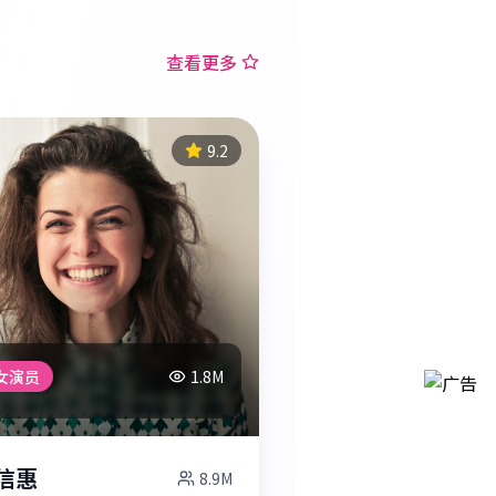
查看更多
9.2
女演员
1.8M
信惠
8.9M