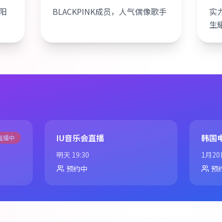
阳
BLACKPINK成员，人气偶像歌手
实
生
IU音乐会直播
韩国
直播中
明天 19:30
1月20
预约中
预