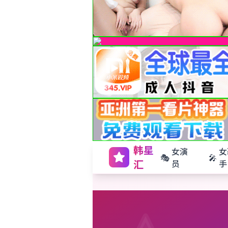
韩星
女演
女
🎭
🎤
汇
员
手