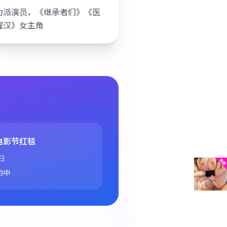
力派演员，《继承者们》《医
耀汉》女主角
电影节红毯
日
约中