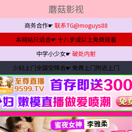
蘑菇影视
商务合作☛
联系TG@moguys88
本网站只适合☛
十八岁或以上免费观看
中学小少女☛
破处内射
少妇上门全国空降合☛
免费上门附近上门